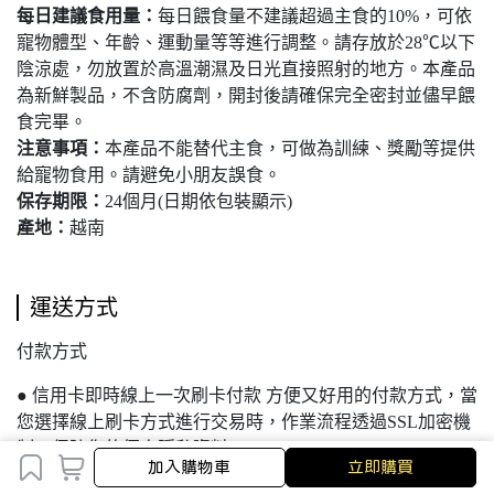
每日建議食用量：
每日餵食量不建議超過主食的10%，可依
寵物體型、年齡、運動量等等進行調整。請存放於28℃以下
陰涼處，勿放置於高溫潮濕及日光直接照射的地方。本產品
為新鮮製品，不含防腐劑，開封後請確保完全密封並儘早餵
食完畢。
注意事項：
本產品不能替代主食，可做為訓練、獎勵等提供
給寵物食用。請避免小朋友誤食。
保存期限：
24個月(日期依包裝顯示)
產地：
越南
運送方式
付款方式
● 信用卡即時線上一次刷卡付款 方便又好用的付款方式，當
您選擇線上刷卡方式進行交易時，作業流程透過SSL加密機
制，保障您的個人隱私資料。
加入購物車
加入購物車
立即購買
● 超商付款取貨 適合不方便在家收貨或者不方便使用ATM