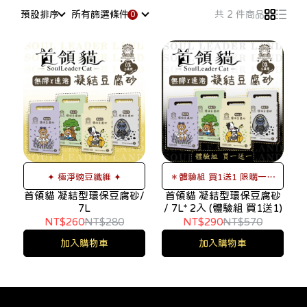
預設排序
所有篩選條件
共 2 件商品
✦ 極淨豌豆纖維 ✦
＊體驗組 買1送1 限購一次
首領貓 凝結型環保豆腐砂/
首領貓 凝結型環保豆腐砂
＊
7L
/ 7L* 2入 (體驗組 買1送1)
NT$260
NT$280
NT$290
NT$570
加入購物車
加入購物車