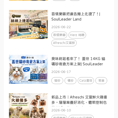
首領樂園把廣告搬上北捷了！|
SoulLeader Land
2026-06-22
首領樂園
Herz 赫緻
Afreschi艾富鮮
臭味終結者來了！ 蓋世 14KG 貓
礦砂寄倉方案上架| SoulLeader
Land
2026-06-17
貓砂
礦砂
Catz蓋世
寄倉
新品上市｜Afreschi 艾富鮮火雞優
多，層層堆疊好消化、體態控制也
能吃| SoulLeader Land
2026-06-10