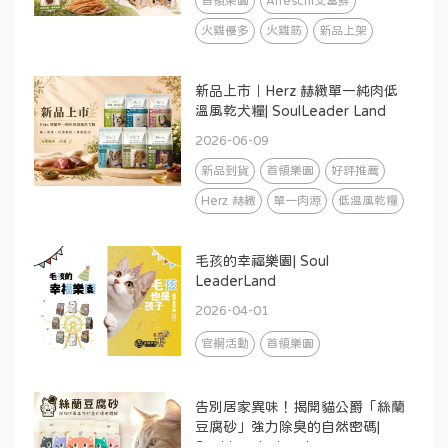
首領樂園
Afreschi艾富鮮
火雞優多
火雞筋
新品上架
新品上市｜Herz 赫緻單一純肉低
溫風乾犬糧| SoulLeader Land
2026-06-09
新品到貨
首領樂園
好評推薦
Herz 赫緻
單一肉源
低溫風乾糧
毛孩的幸福樂園| Soul
LeaderLand
2026-04-01
官網活動
首領樂園
告別居家異味！揭開貓公爵「絲蘭
豆腐砂」強力除臭的自然密碼|
Soul LeaderLand