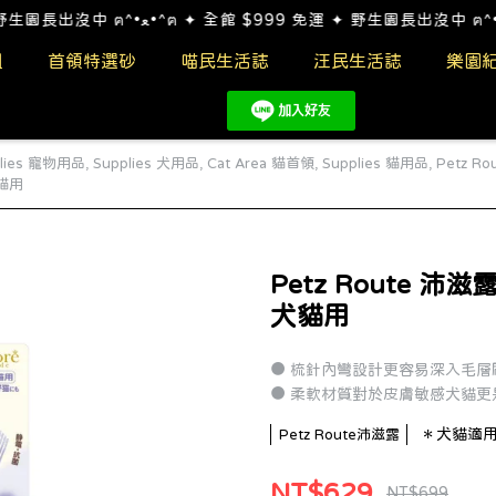
全館 $999 免運 ✦ 野生園長出沒中 ฅ^•ﻌ•^ฅ ✦ 全館 $999 免運 ✦ 野生園長出沒中 ฅ^
組
首領特選砂
喵民生活誌
汪民生活誌
樂園
plies 寵物用品
,
Supplies 犬用品
,
Cat Area 貓首領
,
Supplies 貓用品
,
Petz 
犬貓用
Petz Route 
犬貓用
● 梳針內彎設計更容易深入毛層
● 柔軟材質對於皮膚敏感犬貓更
＊犬貓適
Petz Route沛滋露
NT$629
NT$699