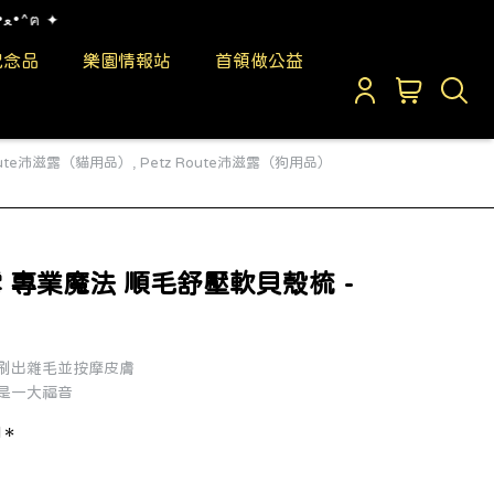
•ﻌ•^ฅ ✦
紀念品
樂園情報站
首領做公益
Route沛滋露（貓用品）
,
Petz Route沛滋露（狗用品）
沛滋露 專業魔法 順毛舒壓軟貝殼梳 -
刷出雜毛並按摩皮膚
是一大福音
用＊