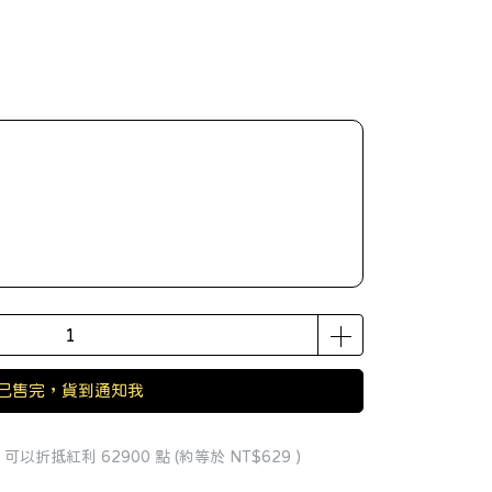
已售完，貨到通知我
 」可以折抵紅利
62900
點 (約等於
NT$629
)