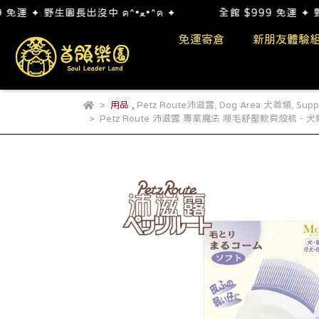
全館 $999 免運 ✦ 野生園長出沒中 ฅ^•ﻌ•^ฅ ✦ 全館 $999 免運 ✦ 野生園長出沒中 ฅ^•ﻌ•^ฅ ✦
免運寄倉
新朋友體驗
用品
,
Petz Route沛滋露
,
Dog Area 犬首領
,
Sup
Petz Route 沛滋露 專業魔法 順毛舒壓軟貝殼梳 - 